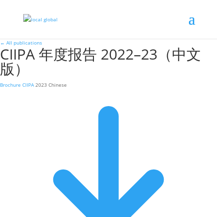
←
All publications
CIIPA 年度报告 2022–23（中文
版）
Brochure
CIIPA
2023
Chinese