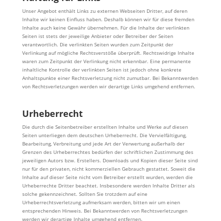
Unser Angebot enthält Links zu externen Webseiten Dritter, auf deren
Inhalte wir keinen Einfluss haben. Deshalb können wir für diese fremden
Inhalte auch keine Gewähr übernehmen. Für die Inhalte der verlinkten
Seiten ist stets der jeweilige Anbieter oder Betreiber der Seiten
verantwortlich. Die verlinkten Seiten wurden zum Zeitpunkt der
Verlinkung auf mögliche Rechtsverstöße überprüft. Rechtswidrige Inhalte
waren zum Zeitpunkt der Verlinkung nicht erkennbar. Eine permanente
inhaltliche Kontrolle der verlinkten Seiten ist jedoch ohne konkrete
Anhaltspunkte einer Rechtsverletzung nicht zumutbar. Bei Bekanntwerden
von Rechtsverletzungen werden wir derartige Links umgehend entfernen.
Urheberrecht
Die durch die Seitenbetreiber erstellten Inhalte und Werke auf diesen
Seiten unterliegen dem deutschen Urheberrecht. Die Vervielfältigung,
Bearbeitung, Verbreitung und jede Art der Verwertung außerhalb der
Grenzen des Urheberrechtes bedürfen der schriftlichen Zustimmung des
jeweiligen Autors bzw. Erstellers. Downloads und Kopien dieser Seite sind
nur für den privaten, nicht kommerziellen Gebrauch gestattet. Soweit die
Inhalte auf dieser Seite nicht vom Betreiber erstellt wurden, werden die
Urheberrechte Dritter beachtet. Insbesondere werden Inhalte Dritter als
solche gekennzeichnet. Sollten Sie trotzdem auf eine
Urheberrechtsverletzung aufmerksam werden, bitten wir um einen
entsprechenden Hinweis. Bei Bekanntwerden von Rechtsverletzungen
werden wir derartige Inhalte umgehend entfernen.