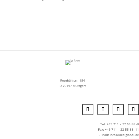
Rotebühlstr. 154
D-70197 Stuttgart
Tel: +49 711 – 22 55 88 -0
Fax: +49 711 – 22 55 88 -11
E-Mail: info@localglobal.de