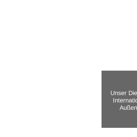
Unser Die
Internati
Außenw