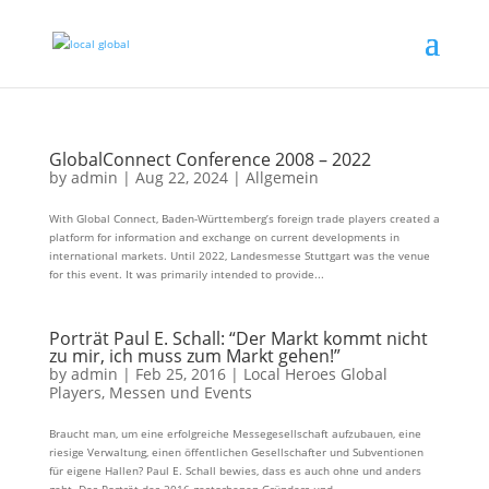
GlobalConnect Conference 2008 – 2022
by
admin
|
Aug 22, 2024
|
Allgemein
With Global Connect, Baden-Württemberg’s foreign trade players created a
platform for information and exchange on current developments in
international markets. Until 2022, Landesmesse Stuttgart was the venue
for this event. It was primarily intended to provide...
Porträt Paul E. Schall: “Der Markt kommt nicht
zu mir, ich muss zum Markt gehen!”
by
admin
|
Feb 25, 2016
|
Local Heroes Global
Players
,
Messen und Events
Braucht man, um eine erfolgreiche Messegesellschaft aufzubauen, eine
riesige Verwaltung, einen öffentlichen Gesellschafter und Subventionen
für eigene Hallen? Paul E. Schall bewies, dass es auch ohne und anders