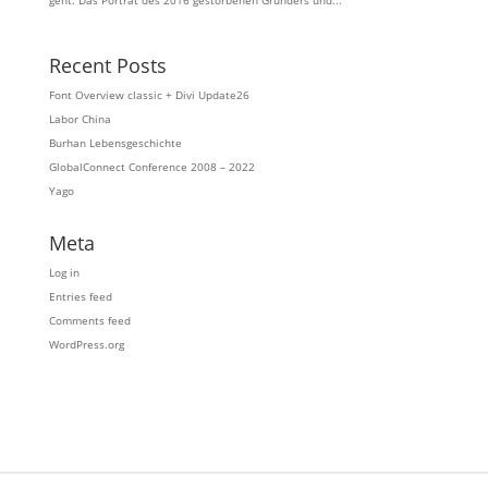
geht. Das Porträt des 2016 gestorbenen Gründers und...
Recent Posts
Font Overview classic + Divi Update26
Labor China
Burhan Lebensgeschichte
GlobalConnect Conference 2008 – 2022
Yago
Meta
Log in
Entries feed
Comments feed
WordPress.org