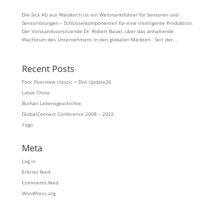
Die Sick AG aus Waldkirch ist ein Weltmarktführer für Sensoren und
Sensorlösungen – Schlüsselkomponenten für eine intelligente Produktion.
Der Vorstandsvorsitzende Dr. Robert Bauer, über das anhaltende
Wachstum des Unternehmens in den globalen Märkten. Seit der...
Recent Posts
Font Overview classic + Divi Update26
Labor China
Burhan Lebensgeschichte
GlobalConnect Conference 2008 – 2022
Yago
Meta
Log in
Entries feed
Comments feed
WordPress.org