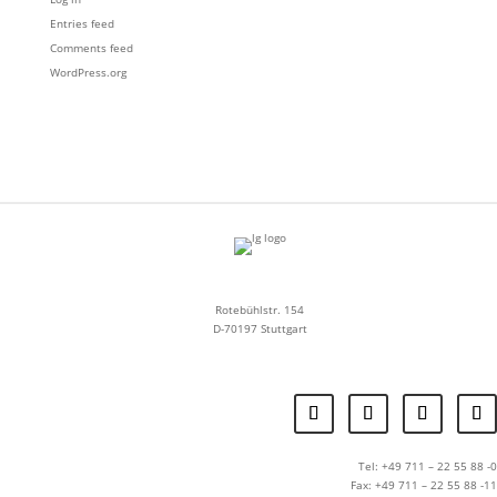
Entries feed
Comments feed
WordPress.org
Rotebühlstr. 154
D-70197 Stuttgart
Tel: +49 711 – 22 55 88 -0
Fax: +49 711 – 22 55 88 -11