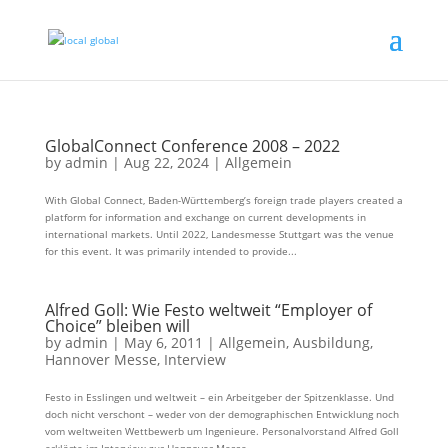
GlobalConnect Conference 2008 – 2022
by
admin
|
Aug 22, 2024
|
Allgemein
With Global Connect, Baden-Württemberg’s foreign trade players created a
platform for information and exchange on current developments in
international markets. Until 2022, Landesmesse Stuttgart was the venue
for this event. It was primarily intended to provide...
Alfred Goll: Wie Festo weltweit “Employer of
Choice” bleiben will
by
admin
|
May 6, 2011
|
Allgemein
,
Ausbildung
,
Hannover Messe
,
Interview
Festo in Esslingen und weltweit – ein Arbeitgeber der Spitzenklasse. Und
doch nicht verschont – weder von der demographischen Entwicklung noch
vom weltweiten Wettbewerb um Ingenieure. Personalvorstand Alfred Goll