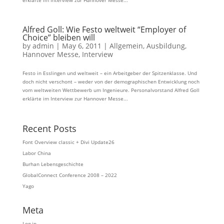
erklärte im Interview zur Hannover Messe...
Alfred Goll: Wie Festo weltweit “Employer of
Choice” bleiben will
by
admin
|
May 6, 2011
|
Allgemein
,
Ausbildung
,
Hannover Messe
,
Interview
Festo in Esslingen und weltweit – ein Arbeitgeber der Spitzenklasse. Und
doch nicht verschont – weder von der demographischen Entwicklung noch
vom weltweiten Wettbewerb um Ingenieure. Personalvorstand Alfred Goll
erklärte im Interview zur Hannover Messe...
Recent Posts
Font Overview classic + Divi Update26
Labor China
Burhan Lebensgeschichte
GlobalConnect Conference 2008 – 2022
Yago
Meta
Log in