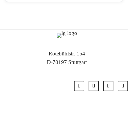
Rotebühlstr. 154
D-70197 Stuttgart
Tel: +49 711 – 22 55 88 -0
Fax: +49 711 – 22 55 88 -11
E-Mail: info@localglobal.de