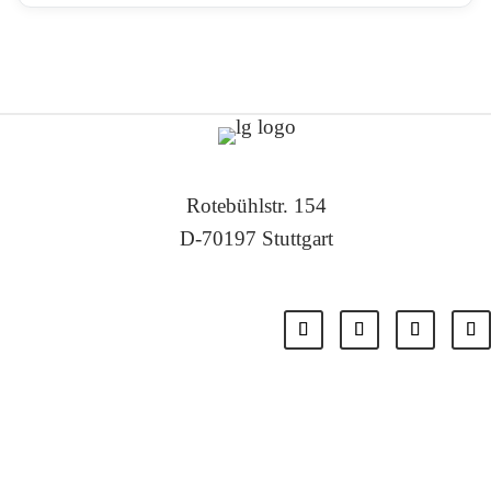
Rotebühlstr. 154
D-70197 Stuttgart
Tel: +49 711 – 22 55 88 -0
Fax: +49 711 – 22 55 88 -11
E-Mail: info@localglobal.de