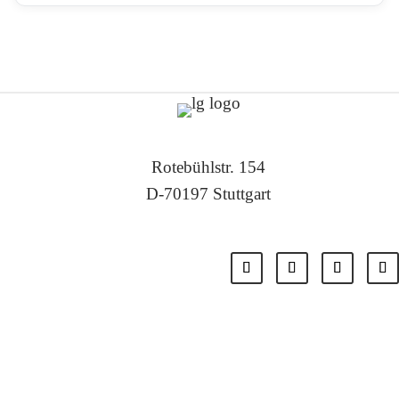
Rotebühlstr. 154
D-70197 Stuttgart
Tel: +49 711 – 22 55 88 -0
Fax: +49 711 – 22 55 88 -11
E-Mail: info@localglobal.de