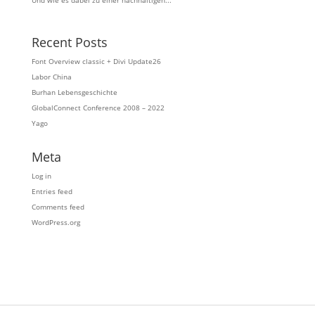
Und wie es dabei zu einer nachhaltigen...
Recent Posts
Font Overview classic + Divi Update26
Labor China
Burhan Lebensgeschichte
GlobalConnect Conference 2008 – 2022
Yago
Meta
Log in
Entries feed
Comments feed
WordPress.org