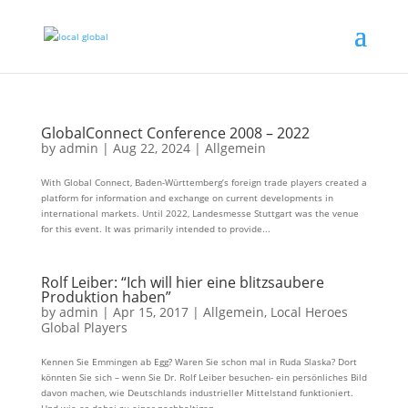
GlobalConnect Conference 2008 – 2022
by
admin
|
Aug 22, 2024
|
Allgemein
With Global Connect, Baden-Württemberg’s foreign trade players created a
platform for information and exchange on current developments in
international markets. Until 2022, Landesmesse Stuttgart was the venue
for this event. It was primarily intended to provide...
Rolf Leiber: “Ich will hier eine blitzsaubere
Produktion haben”
by
admin
|
Apr 15, 2017
|
Allgemein
,
Local Heroes
Global Players
Kennen Sie Emmingen ab Egg? Waren Sie schon mal in Ruda Slaska? Dort
könnten Sie sich – wenn Sie Dr. Rolf Leiber besuchen- ein persönliches Bild
davon machen, wie Deutschlands industrieller Mittelstand funktioniert.