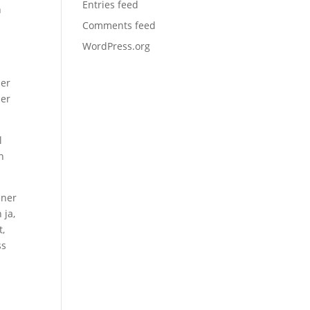
Entries feed
n
Comments feed
WordPress.org
ber
ser
l
n
ener
 ja,
t,
ss