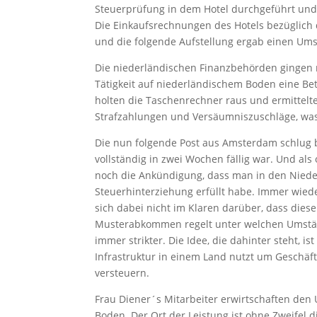
Steuerprüfung in dem Hotel durchgeführt un
Die Einkaufsrechnungen des Hotels bezüglich
und die folgende Aufstellung ergab einen Umsa
Die niederländischen Finanzbehörden gingen 
Tätigkeit auf niederländischem Boden eine B
holten die Taschenrechner raus und ermittelt
Strafzahlungen und Versäumniszuschläge, was
Die nun folgende Post aus Amsterdam schlug be
vollständig in zwei Wochen fällig war. Und al
noch die Ankündigung, dass man in den Nieder
Steuerhinterziehung erfüllt habe. Immer wie
sich dabei nicht im Klaren darüber, dass die
Musterabkommen regelt unter welchen Umstän
immer strikter. Die Idee, die dahinter steht, 
Infrastruktur in einem Land nutzt um Geschäft
versteuern.
Frau Diener´s Mitarbeiter erwirtschaften de
Boden. Der Ort der Leistung ist ohne Zweifel 