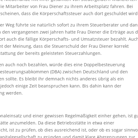
die Mitarbeiter von Frau Diener zu ihrem Arbeitsplatz fahren. Bei
scheinen, dass die Körperschaftssteuer auch dort geschuldet wird
Der Weg führte sie natürlich sofort zu ihrem Steuerberater und da
 den vergangenen zwei Jahren hatte Frau Diener die Erträge aus 
rt auch die fällige Körperschafts- und Umsatzsteuer bezahlt. Auc
t der Meinung, dass die Steuerschuld der Frau Diener korrekt
tattung der bereits geleisteten Steuerzahlungen.
nden auch noch bezahlen, würde dies eine Doppelbesteuerung
lbesteuerungsabkommen (DBA) zwischen Deutschland und den
 sollte. Es bleibt ihr demnach nichts anderes übrig als ein
jedoch einige Zeit beanspruchen kann. Bis dahin kann der
ung werden.
naleinsatz und einer gewissen Regelmäßigkeit einher gehen, ist g
tätte anzumelden. Da diese Betriebsstätte in etwa einer
t, ist zu prüfen, ob dies ausreichend ist, oder ob es sogar sinnvo
e Kapitalgesellschaft zu gründen und damit klare Abgrenzungen zur