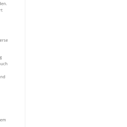
den.
rt
erse
ag
auch
ind
hem