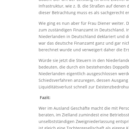
Infrastruktur, wie z. B. die Straßen auf denen 
dieser Betrachtung muss es als sachgerecht er
Wie ging es nun aber für Frau Diener weiter. 
zum zuständigen Finanzamt in Deutschland. In
Niederlanden in Deutschland deklariert und do
war das deutsche Finanzamt ganz und gar nich
berechnet wurde und verweigert daher die Ers
Würde sie jetzt die Steuern in den Niederla
bedeuten, die durch ein bestehendes Doppe
Niederlanden eigentlich ausgeschlossen werden
Schiedsverfahren anzuregen, dessen Ausgang 
Liquiditätsverlust schnell zur Existenzbedroh
Fazit:
Wer im Ausland Geschäfte macht die mit Perso
beraten, im Zielland zumindest eine Betriebss
unselbstständigen Zweigniederlassung entsprich
ist gleich eine Tochtergesellschaft als eigen