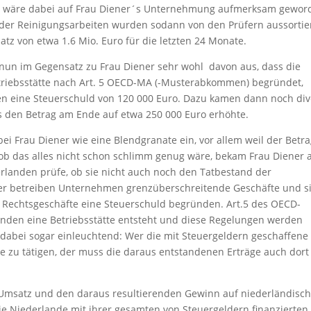
d wäre dabei auf Frau Diener´s Unternehmung aufmerksam gewor
 der Reinigungsarbeiten wurden sodann von den Prüfern aussortie
tz von etwa 1.6 Mio. Euro für die letzten 24 Monate.
nun im Gegensatz zu Frau Diener sehr wohl davon aus, dass die
etriebsstätte nach Art. 5 OECD-MA (-Musterabkommen) begründet,
en eine Steuerschuld von 120 000 Euro. Dazu kamen dann noch div
 den Betrag am Ende auf etwa 250 000 Euro erhöhte.
i Frau Diener wie eine Blendgranate ein, vor allem weil der Betr
s ob das alles nicht schon schlimm genug wäre, bekam Frau Diener 
landen prüfe, ob sie nicht auch noch den Tatbestand der
der betreiben Unternehmen grenzüberschreitende Geschäfte und s
se Rechtsgeschäfte eine Steuerschuld begründen. Art.5 des OECD-
den eine Betriebsstätte entsteht und diese Regelungen werden
ist dabei sogar einleuchtend: Wer die mit Steuergeldern geschaffene
e zu tätigen, der muss die daraus entstandenen Erträge auch dort
n Umsatz und den daraus resultierenden Gewinn auf niederländisc
die Niederlande mit ihrer gesamten von Steuergeldern finanzierten