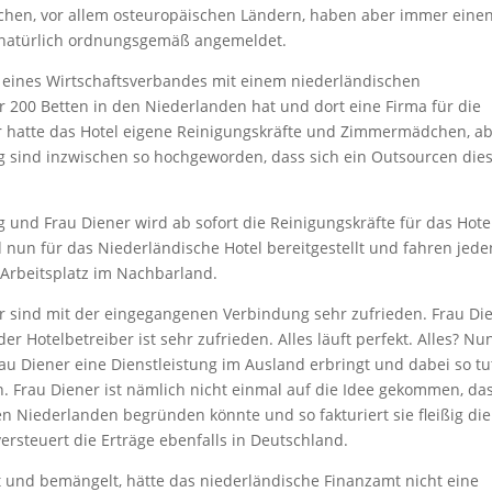
ichen, vor allem osteuropäischen Ländern, haben aber immer eine
 natürlich ordnungsgemäß angemeldet.
 eines Wirtschaftsverbandes mit einem niederländischen
r 200 Betten in den Niederlanden hat und dort eine Firma für die
r hatte das Hotel eigene Reinigungskräfte und Zimmermädchen, a
ng sind inzwischen so hochgeworden, dass sich ein Outsourcen die
 und Frau Diener wird ab sofort die Reinigungskräfte für das Hote
d nun für das Niederländische Hotel bereitgestellt und fahren jede
Arbeitsplatz im Nachbarland.
er sind mit der eingegangenen Verbindung sehr zufrieden. Frau Di
 Hotelbetreiber ist sehr zufrieden. Alles läuft perfekt. Alles? Nun
au Diener eine Dienstleistung im Ausland erbringt und dabei so tu
. Frau Diener ist nämlich nicht einmal auf die Idee gekommen, da
 den Niederlanden begründen könnte und so fakturiert sie fleißig die
ersteuert die Erträge ebenfalls in Deutschland.
t und bemängelt, hätte das niederländische Finanzamt nicht eine