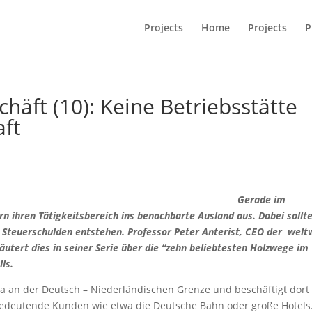
Projects
Home
Projects
P
häft (10): Keine Betriebsstätte
aft
Gerade im
n ihren Tätigkeitsbereich ins benachbarte Ausland aus. Dabei sollt
d Steuerschulden entstehen.
Professor Peter Anterist, CEO der welt
läutert dies
in seiner Serie über die “zehn beliebtesten Holzwege im
ls.
ma an der Deutsch – Niederländischen Grenze und beschäftigt dort
 bedeutende Kunden wie etwa die Deutsche Bahn oder große Hotels