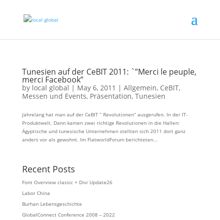
Tunesien auf der CeBIT 2011: `”Merci le peuple,
merci Facebook”
by
local global
|
May 6, 2011
|
Allgemein
,
CeBIT
,
Messen und Events
,
Präsentation
,
Tunesien
Jahrelang hat man auf der CeBIT ” Revolutionen” ausgerufen. In der IT-
Produktwelt. Dann kamen zwei richtige Revolutionen in die Hallen:
Ägyptische und tunesische Unternehmen stellten sich 2011 dort ganz
anders vor als gewohnt. Im FlatworldForum berichteten...
Recent Posts
Font Overview classic + Divi Update26
Labor China
Burhan Lebensgeschichte
GlobalConnect Conference 2008 – 2022