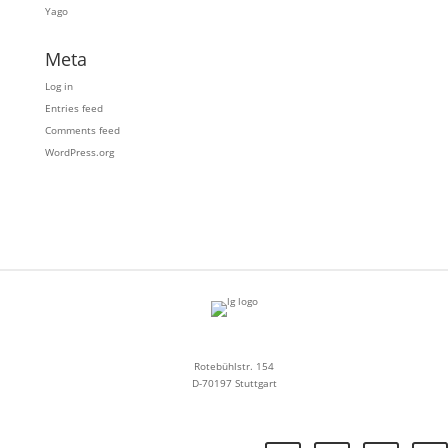
Yago
Meta
Log in
Entries feed
Comments feed
WordPress.org
Rotebühlstr. 154
D-70197 Stuttgart