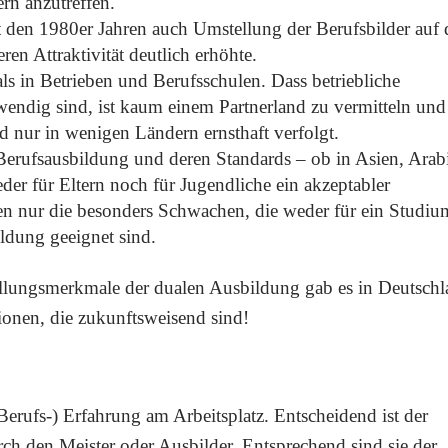
rn anzutreffen.
 den 1980er Jahren auch Umstellung der Berufsbilder auf 
ren Attraktivität deutlich erhöhte.
s in Betrieben und Berufsschulen. Dass betriebliche
wendig sind, ist kaum einem Partnerland zu vermitteln und
 nur in wenigen Ländern ernsthaft verfolgt.
Berufsausbildung und deren Standards – ob in Asien, Arab
der für Eltern noch für Jugendliche ein akzeptabler
en nur die besonders Schwachen, die weder für ein Studiu
ldung geeignet sind.
tellungsmerkmale der dualen Ausbildung gab es in Deutsch
ionen, die zukunftsweisend sind!
Berufs-) Erfahrung am Arbeitsplatz. Entscheidend ist der
ch den Meister oder Ausbilder. Entsprechend sind sie der