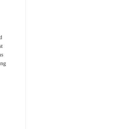
nd
st
ns
ung