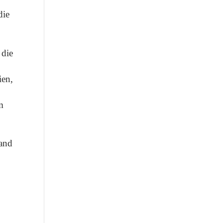
die
 die
ien,
m
land