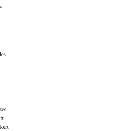
p“
e
des
r
m
zes
ft
kert