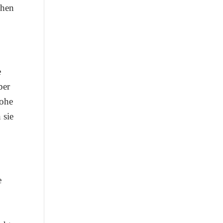
chen
e
ber
hohe
 sie
e