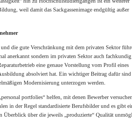
ässigkeit“ hin zu Hochschulstudiengängen ist ein weiterer
Bildung, weil damit das Sackgassenimage endgültig außer
bnehmer
und die gute Verschränkung mit dem privaten Sektor führ
rmal anerkannt sondern im privaten Sektor auch fachkundig
Reparaturbetrieb eine genaue Vorstellung vom Profil eines
sbildung absolviert hat. Ein wichtiger Beitrag dafür sind
regelmäßigen Modernisierung unterzogen werden.
ersonal portfolies“ helfen, mit denen Bewerber versuche
len in der Regel standardisierte Berufsbilder und es gibt e
en Überblick über die jeweils „produzierte“ Qualität unmög