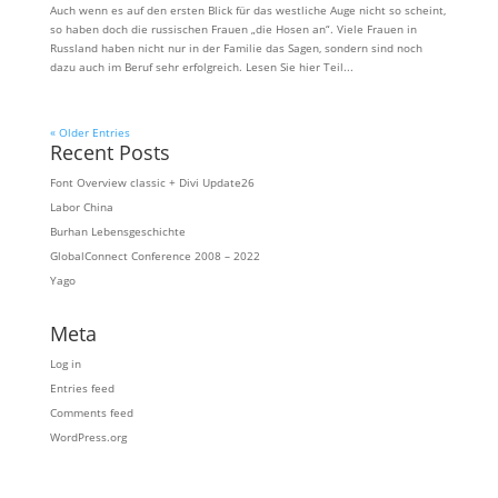
Auch wenn es auf den ersten Blick für das westliche Auge nicht so scheint,
so haben doch die russischen Frauen „die Hosen an“. Viele Frauen in
Russland haben nicht nur in der Familie das Sagen, sondern sind noch
dazu auch im Beruf sehr erfolgreich. Lesen Sie hier Teil...
« Older Entries
Recent Posts
Font Overview classic + Divi Update26
Labor China
Burhan Lebensgeschichte
GlobalConnect Conference 2008 – 2022
Yago
Meta
Log in
Entries feed
Comments feed
WordPress.org