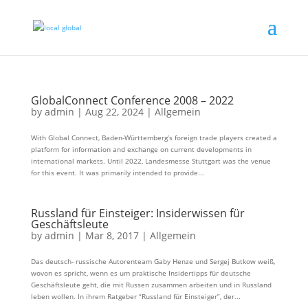
GlobalConnect Conference 2008 – 2022
by
admin
|
Aug 22, 2024
|
Allgemein
With Global Connect, Baden-Württemberg’s foreign trade players created a
platform for information and exchange on current developments in
international markets. Until 2022, Landesmesse Stuttgart was the venue
for this event. It was primarily intended to provide...
Russland für Einsteiger: Insiderwissen für
Geschäftsleute
by
admin
|
Mar 8, 2017
|
Allgemein
Das deutsch- russische Autorenteam Gaby Henze und Sergej Butkow weiß,
wovon es spricht, wenn es um praktische Insidertipps für deutsche
Geschäftsleute geht, die mit Russen zusammen arbeiten und in Russland
leben wollen. In ihrem Ratgeber “Russland für Einsteiger”, der...