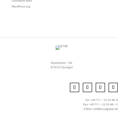
Comments feed
WordPress.org
Rotebühlstr. 154
D-70197 Stuttgart
Tel: +49 711 – 22 55 88 -0
Fax: +49 711 – 22 55 88 -11
E-Mail: info@localglobal.de