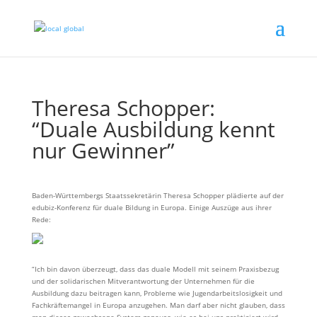
Theresa Schopper:
“Duale Ausbildung kennt
nur Gewinner”
Baden-Württembergs Staatssekretärin Theresa Schopper plädierte auf der
edubiz-Konferenz für duale Bildung in Europa. Einige Auszüge aus ihrer
Rede:
“Ich bin davon überzeugt, dass das duale Modell mit seinem Praxisbezug
und der solidarischen Mitverantwortung der Unternehmen für die
Ausbildung dazu beitragen kann, Probleme wie Jugendarbeitslosigkeit und
Fachkräftemangel in Europa anzugehen. Man darf aber nicht glauben, dass