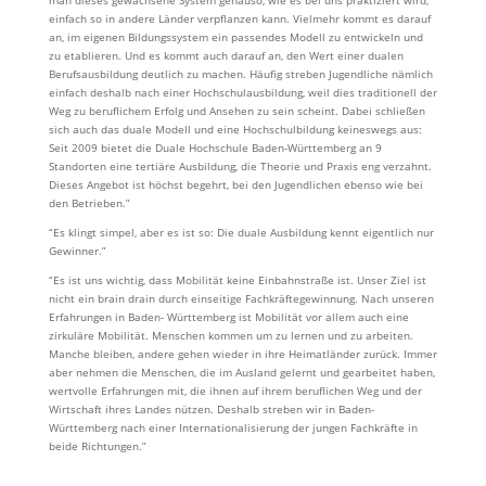
man dieses gewachsene System genauso, wie es bei uns praktiziert wird,
einfach so in andere Länder verpflanzen kann. Vielmehr kommt es darauf
an, im eigenen Bildungssystem ein passendes Modell zu entwickeln und
zu etablieren. Und es kommt auch darauf an, den Wert einer dualen
Berufsausbildung deutlich zu machen. Häufig streben Jugendliche nämlich
einfach deshalb nach einer Hochschulausbildung, weil dies traditionell der
Weg zu beruflichem Erfolg und Ansehen zu sein scheint. Dabei schließen
sich auch das duale Modell und eine Hochschulbildung keineswegs aus:
Seit 2009 bietet die Duale Hochschule Baden-Württemberg an 9
Standorten eine tertiäre Ausbildung, die Theorie und Praxis eng verzahnt.
Dieses Angebot ist höchst begehrt, bei den Jugendlichen ebenso wie bei
den Betrieben.”
“Es klingt simpel, aber es ist so: Die duale Ausbildung kennt eigentlich nur
Gewinner.”
“Es ist uns wichtig, dass Mobilität keine Einbahnstraße ist. Unser Ziel ist
nicht ein brain drain durch einseitige Fachkräftegewinnung. Nach unseren
Erfahrungen in Baden- Württemberg ist Mobilität vor allem auch eine
zirkuläre Mobilität. Menschen kommen um zu lernen und zu arbeiten.
Manche bleiben, andere gehen wieder in ihre Heimatländer zurück. Immer
aber nehmen die Menschen, die im Ausland gelernt und gearbeitet haben,
wertvolle Erfahrungen mit, die ihnen auf ihrem beruflichen Weg und der
Wirtschaft ihres Landes nützen. Deshalb streben wir in Baden-
Württemberg nach einer Internationalisierung der jungen Fachkräfte in
beide Richtungen.”