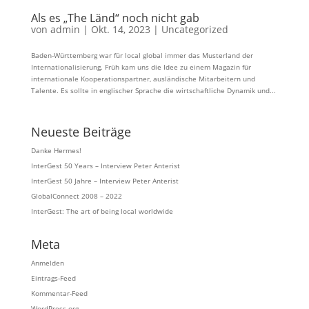
Als es „The Länd“ noch nicht gab
von
admin
|
Okt. 14, 2023
|
Uncategorized
Baden-Württemberg war für local global immer das Musterland der
Internationalisierung. Früh kam uns die Idee zu einem Magazin für
internationale Kooperationspartner, ausländische Mitarbeitern und
Talente. Es sollte in englischer Sprache die wirtschaftliche Dynamik und...
Neueste Beiträge
Danke Hermes!
InterGest 50 Years – Interview Peter Anterist
InterGest 50 Jahre – Interview Peter Anterist
GlobalConnect 2008 – 2022
InterGest: The art of being local worldwide
Meta
Anmelden
Eintrags-Feed
Kommentar-Feed
WordPress.org