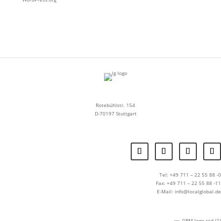
Rotebühlstr. 154
D-70197 Stuttgart
Tel: +49 711 – 22 55 88 -0
Fax: +49 711 – 22 55 88 -11
E-Mail: info@localglobal.de