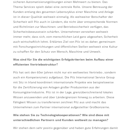
sicheren Automatisierungslösungen einen Mehrwert zu bieten. Das
Thema Services spielt dabei eine zentrale Rolle.
Unsere Betreuung der
Kunden entlang des gesamten Lebenszyklus einer Maschine und Anlage
ist in dieser Qualität weltweit einmalig.
Als weltweiter Botschafter der
Sicherheit will Pilz auch in Ländern, die nicht über entsprechende Normen
und Richtlinien zur Maschinen- und Betriebssicherheit verfügen, das
Sicherheitsbewusstsein schärfen. Unternehmen verstehen weltweit
immer mehr, dass sich, vom menschlichen Leid ganz abgesehen, Sicherheit
auch wirtschaftlich lohnt. Erklärtes Ziel von Pilz ist es daher, gemeinsam
mit Forschungseinrichtungen und öffentlichen Stellen weltweit eine Kultur
zu schaffen für den Schutz von Mensch, Maschine und Umwelt.
Was sind für Sie die wichtigsten Erfolgskriterien beim Aufbau einer
effizienten Vertriebsstruktur?
Pilz hat seit den 60er Jahren nicht nur ein weltweites Vertriebs-, sondern
auch ein Kompetenznetz aufgebaut. Die Pilz International Service Group
mit Sitz in Irland koordiniert internationale Projekte wie beispielsweise
für die Zertifizierung von Anlagen großer Produzenten aus der
Konsumgüterindustrie. Pilz ist in der Lage, grenzüberschreitend lokales
Wissen anzuwenden und über Ländergrenzen hinweg zu arbeiten. Diese
Fähigkeit Wissen zu transferieren zeichnet Pilz aus und macht das
Unternehmen zum Partner international aufgestellter Großkonzerne.
Wie stehen Sie zu Technologiekooperationen? Wie sind diese mit
unterschiedlichen Partnern und Kunden weltweit zu managen?
Wir stehen dem sehr positiv gegenüber und haben gute Erfahrungen damit