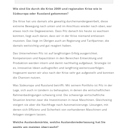
Wie sind Sie durch die Krise 2009 und regionalen Krise wie in
Südeuropa oder Russland gekommen?
Die Krise hat uns damals alle gewaltig durcheinandergewirbelt, diese
extreme Bewegung nach unten und im Anschluss wieder nach oben, war
etwas noch nie Dagewesenes. Dass Pilz danach bis heute so wachsen
konnten, liegt auch daran, dass wir in der Krise niemand entlassen
mussten. Das liegt im Übrigen auch an Regierung und Tarifpartner, die
damals weitsichtig und gut reagiert haben.
Das Unternehmen Pilz ist auf langfristigen Erfolg ausgerichtet.
Kompetenzen und Kapazitäten in den Bereichen Entwicklung und
Produktion werden intern und damit nachhaltig aufgebaut. Strategie ist
es, innovative Ideen aufzugreifen und langfristig weiterzuverfolgen.
Insgesamt waren wir also nach der Krise sehr gut aufgestellt und konnten
die Chancen nutzen.
Was Südeuropa und Russland betrifft: Mit seinem Portfolio ist Pilz in der
Lage, sich auch in Ländern zu behaupten, in denen die wirtschaftlichen
Rahmenbedingungen schwierig sind. Die schwierige wirtschaftliche
Situation bremst zwar die Investitionen in neue Maschinen. Gleichzeitig
steigert sie aber die Nachfrage nach Automatisierungs- Lösungen, mit
denen sich Effizienz und Sicherheit von vorhandenen Maschinen und
Anlagen steigern lassen.
Welche Auslandsmärkte, welche Auslandsniederlassung hat Sie
positiv am meisten überrascht?