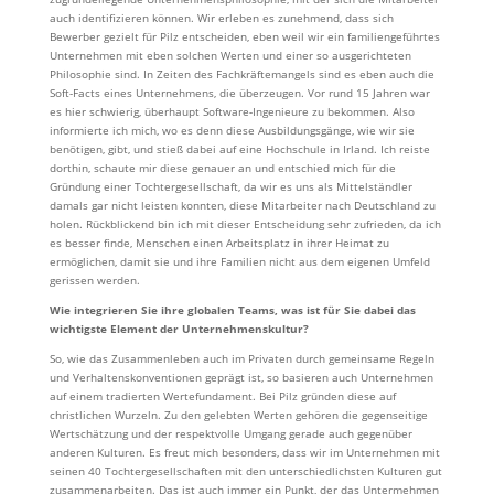
auch identifizieren können. Wir erleben es zunehmend, dass sich
Bewerber gezielt für Pilz entscheiden, eben weil wir ein familiengeführtes
Unternehmen mit eben solchen Werten und einer so ausgerichteten
Philosophie sind.
In Zeiten des Fachkräftemangels sind es eben auch die
Soft-Facts eines Unternehmens, die überzeugen.
Vor rund 15 Jahren war
es hier schwierig, überhaupt Software-Ingenieure zu bekommen. Also
informierte ich mich, wo es denn diese Ausbildungsgänge, wie wir sie
benötigen, gibt, und stieß dabei auf eine Hochschule in Irland. Ich reiste
dorthin, schaute mir diese genauer an und entschied mich für die
Gründung einer Tochtergesellschaft, da wir es uns als Mittelständler
damals gar nicht leisten konnten, diese Mitarbeiter nach Deutschland zu
holen. Rückblickend bin ich mit dieser Entscheidung sehr zufrieden, da ich
es besser finde, Menschen einen Arbeitsplatz in ihrer Heimat zu
ermöglichen, damit sie und ihre Familien nicht aus dem eigenen Umfeld
gerissen werden.
Wie integrieren Sie ihre globalen Teams, was ist für Sie dabei das
wichtigste Element der Unternehmenskultur?
So, wie das Zusammenleben auch im Privaten durch gemeinsame Regeln
und Verhaltenskonventionen geprägt ist, so basieren auch Unternehmen
auf einem tradierten Wertefundament. Bei Pilz gründen diese auf
christlichen Wurzeln. Zu den gelebten Werten gehören die gegenseitige
Wertschätzung und der respektvolle Umgang gerade auch gegenüber
anderen Kulturen. Es freut mich besonders, dass wir im Unternehmen mit
seinen 40 Tochtergesellschaften mit den unterschiedlichsten Kulturen gut
zusammenarbeiten. Das ist auch immer ein Punkt, der das Untermehmen