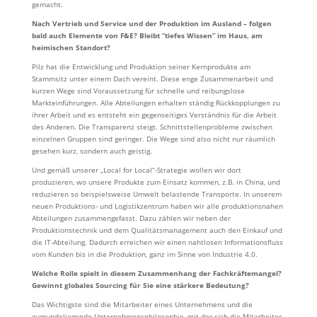
gemacht.
Nach Vertrieb und Service und der Produktion im Ausland – folgen
bald auch Elemente von F&E? Bleibt “tiefes Wissen” im Haus, am
heimischen Standort?
Pilz hat die Entwicklung und Produktion seiner Kernprodukte am
Stammsitz unter einem Dach vereint. Diese enge Zusammenarbeit und
kurzen Wege sind Voraussetzung für schnelle und reibungslose
Markteinführungen. Alle Abteilungen erhalten ständig Rückkopplungen zu
ihrer Arbeit und es entsteht ein gegenseitiges Verständnis für die Arbeit
des Anderen. Die Transparenz steigt. Schnittstellenprobleme zwischen
einzelnen Gruppen sind geringer. Die Wege sind also nicht nur räumlich
gesehen kurz, sondern auch geistig.
Und gemäß unserer „Local for Local“-Strategie wollen wir dort
produzieren, wo unsere Produkte zum Einsatz kommen, z.B. in China, und
reduzieren so beispielsweise Umwelt belastende Transporte. In unserem
neuen Produktions- und Logistikzentrum haben wir alle produktionsnahen
Abteilungen zusammengefasst. Dazu zählen wir neben der
Produktionstechnik und dem Qualitätsmanagement auch den Einkauf und
die IT-Abteilung. Dadurch erreichen wir einen nahtlosen Informationsfluss
vom Kunden bis in die Produktion, ganz im Sinne von Industrie 4.0.
Welche Rolle spielt in diesem Zusammenhang der Fachkräftemangel?
Gewinnt globales Sourcing für Sie eine stärkere Bedeutung?
Das Wichtigste sind die Mitarbeiter eines Unternehmens und die
zugrundeliegende Unternehmensphilosophie, mit der sich die Mitarbeiter