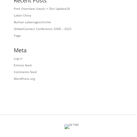
Recent Posts
Font Overview classic + Divi Update26
Labor China
Burhan Lebensgeschichte
GlobalConnect Conference 2008 – 2022
Yago
Meta
Log in
Entries feed
Comments feed
WordPress.org