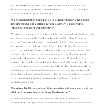
Jede neue Gründung einer Tochtergesellschaft stellt zunächst eine
Herausforderung dar. Dankbar bin ich daher , dass sich bis heute jede
Tochter auf ihre Art positiv entwickelt hat.
Wie wissenschaftlich betreiben sie die Standortwahl? Oder anders
gefragt: Welche Rolle spielen zufällige Momente, persönliche
Faktoren, temporäre Opportunitäten?
Wir gründen Landesgesellschaften in Ruhe und bauen diese kontinuierlich
auf. Dabei legen wir als Familienunternehmen Wert darauf, dass in
unseren Tochtergesellschaften die jeweils gleichen Führungsprinzipien
angewandt werden, wie wir sie in Deutschland pflegen. Das geht am
besten, wenn Führungskräfte und Mitarbeiter aus dem jeweiligen Land
stammen. Sie bringen ein funktionierendes Netz mit Kontakten mit,
kennen die Mentalität – denn es ist ja die eigene. Und, vielleicht der
bedeutendste Punkt: unsere Führungskräfte und Mitarbeiter sprechen die
gleiche Sprache wie unsere Kunden vor Ort. Direkter Kundenkontakt ist
unabdingbar, um Kundenbedürfnisse aus erster Hand zu erfahren und
diese dann gut zu erfüllen.
In unseren Tochtergesellschaften werden die
jeweils gleichen Führungsprinzipien angewandt, wie wir sie in
Deutschland pflegen.
Wie sehen Sie Pilz im globalen Wettbewerb positioniert – aus welchen
Märkten kommen ihre schärfsten Wettbewerber?
Pilz ist zum einen in der Lage, Kunden nicht nur mit einzelnen
Komponenten und Systemen zu beliefern, sondern ihnen mit kompletten,