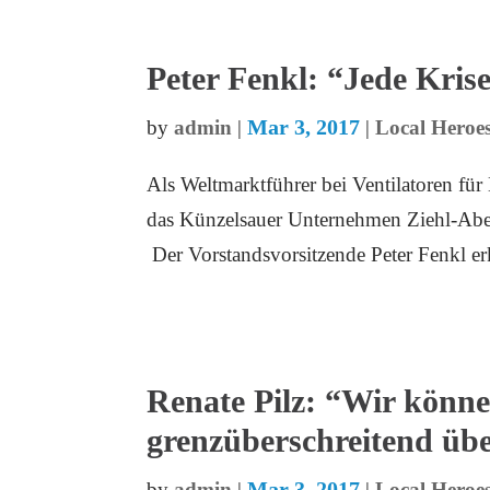
Peter Fenkl: “Jede Kris
Mar 3, 2017
by
admin
|
|
Local Heroes
Als Weltmarktführer bei Ventilatoren fü
das Künzelsauer Unternehmen Ziehl-Abegg
Der Vorstandsvorsitzende Peter Fenkl erk
Renate Pilz: “Wir könn
grenzüberschreitend üb
Mar 3, 2017
by
admin
|
|
Local Heroes