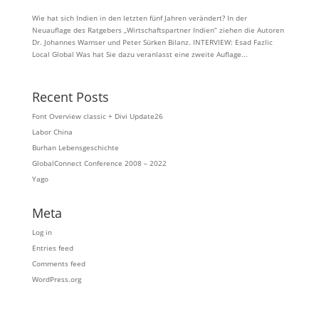
Wie hat sich Indien in den letzten fünf Jahren verändert? In der
Neuauflage des Ratgebers „Wirtschaftspartner Indien“ ziehen die Autoren
Dr. Johannes Wamser und Peter Sürken Bilanz. INTERVIEW: Esad Fazlic
Local Global Was hat Sie dazu veranlasst eine zweite Auflage...
Recent Posts
Font Overview classic + Divi Update26
Labor China
Burhan Lebensgeschichte
GlobalConnect Conference 2008 – 2022
Yago
Meta
Log in
Entries feed
Comments feed
WordPress.org