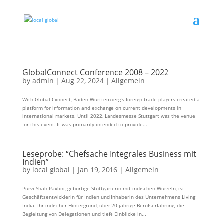
GlobalConnect Conference 2008 – 2022
by
admin
|
Aug 22, 2024
|
Allgemein
With Global Connect, Baden-Württemberg’s foreign trade players created a
platform for information and exchange on current developments in
international markets. Until 2022, Landesmesse Stuttgart was the venue
for this event. It was primarily intended to provide...
Leseprobe: “Chefsache Integrales Business mit
Indien”
by
local global
|
Jan 19, 2016
|
Allgemein
Purvi Shah-Paulini, gebürtige Stuttgarterin mit indischen Wurzeln, ist
Geschäftsentwicklerin für Indien und Inhaberin des Unternehmens Living
India. Ihr indischer Hintergrund, über 20-jährige Berufserfahrung, die
Begleitung von Delegationen und tiefe Einblicke in...