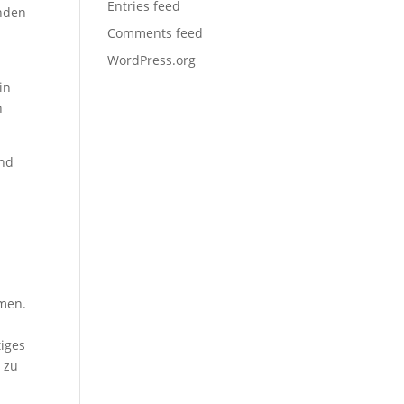
Entries feed
enden
Comments feed
WordPress.org
in
n
.
und
mmen.
-
iges
 zu