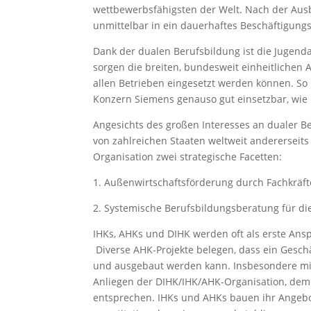
wettbewerbsfähigsten der Welt. Nach der Aus
unmittelbar in ein dauerhaftes Beschäftigungs
Dank der dualen Berufsbildung ist die Jugenda
sorgen die breiten, bundesweit einheitlichen A
allen Betrieben eingesetzt werden können. So 
Konzern Siemens genauso gut einsetzbar, wie 
Angesichts des großen Interesses an dualer 
von zahlreichen Staaten weltweit andererseit
Organisation zwei strategische Facetten:
1. Außenwirtschaftsförderung durch Fachkräft
2. Systemische Berufsbildungsberatung für di
IHKs, AHKs und DIHK werden oft als erste An
Diverse AHK-Projekte belegen, dass ein Geschäf
und ausgebaut werden kann. Insbesondere mit 
Anliegen der DIHK/IHK/AHK-Organisation, de
entsprechen. IHKs und AHKs bauen ihr Angebot