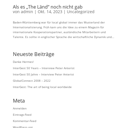
Als es „The Länd“ noch nicht gab
von
admin
|
Okt. 14, 2023
|
Uncategorized
Baden-Württemberg war für local global immer das Musterland der
Internationalisierung. Früh kam uns die Idee zu einem Magazin für
internationale Kooperationspartner, ausländische Mitarbeitern und
Talente. Es sollte in englischer Sprache die wirtschaftliche Dynamik und...
Neueste Beiträge
Danke Hermes!
InterGest 50 Years – Interview Peter Anterist
InterGest 50 Jahre – Interview Peter Anterist
GlobalConnect 2008 – 2022
InterGest: The art of being local worldwide
Meta
Anmelden
Eintrags-Feed
Kommentar-Feed
WordPress.org