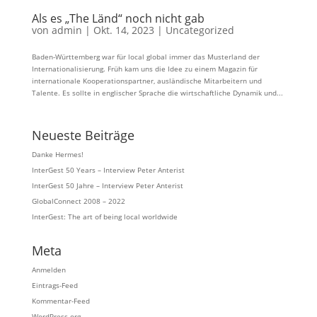
Als es „The Länd“ noch nicht gab
von
admin
|
Okt. 14, 2023
|
Uncategorized
Baden-Württemberg war für local global immer das Musterland der
Internationalisierung. Früh kam uns die Idee zu einem Magazin für
internationale Kooperationspartner, ausländische Mitarbeitern und
Talente. Es sollte in englischer Sprache die wirtschaftliche Dynamik und...
Neueste Beiträge
Danke Hermes!
InterGest 50 Years – Interview Peter Anterist
InterGest 50 Jahre – Interview Peter Anterist
GlobalConnect 2008 – 2022
InterGest: The art of being local worldwide
Meta
Anmelden
Eintrags-Feed
Kommentar-Feed
WordPress.org