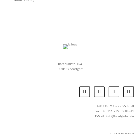
Rotebühlstr. 154
D-70197 Stuttgart
Tel: +49 711 – 22 55 88 -0
Fax: +49 711 – 22 55 88 -11
E-Mail: info@localglobal.de