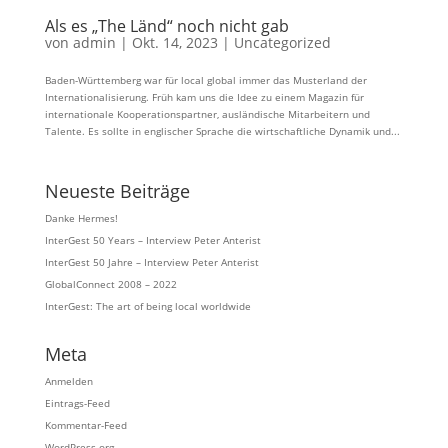
Als es „The Länd“ noch nicht gab
von
admin
|
Okt. 14, 2023
|
Uncategorized
Baden-Württemberg war für local global immer das Musterland der
Internationalisierung. Früh kam uns die Idee zu einem Magazin für
internationale Kooperationspartner, ausländische Mitarbeitern und
Talente. Es sollte in englischer Sprache die wirtschaftliche Dynamik und...
Neueste Beiträge
Danke Hermes!
InterGest 50 Years – Interview Peter Anterist
InterGest 50 Jahre – Interview Peter Anterist
GlobalConnect 2008 – 2022
InterGest: The art of being local worldwide
Meta
Anmelden
Eintrags-Feed
Kommentar-Feed
WordPress.org