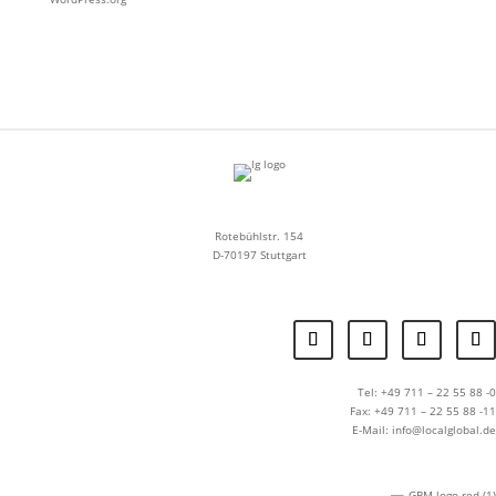
Rotebühlstr. 154
D-70197 Stuttgart
Tel: +49 711 – 22 55 88 -0
Fax: +49 711 – 22 55 88 -11
E-Mail: info@localglobal.de