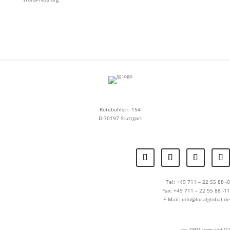
Rotebühlstr. 154
D-70197 Stuttgart
Tel: +49 711 – 22 55 88 -0
Fax: +49 711 – 22 55 88 -11
E-Mail: info@localglobal.de