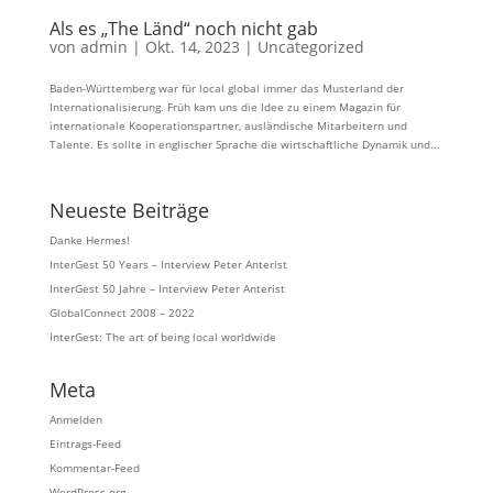
Als es „The Länd“ noch nicht gab
von
admin
|
Okt. 14, 2023
|
Uncategorized
Baden-Württemberg war für local global immer das Musterland der
Internationalisierung. Früh kam uns die Idee zu einem Magazin für
internationale Kooperationspartner, ausländische Mitarbeitern und
Talente. Es sollte in englischer Sprache die wirtschaftliche Dynamik und...
Neueste Beiträge
Danke Hermes!
InterGest 50 Years – Interview Peter Anterist
InterGest 50 Jahre – Interview Peter Anterist
GlobalConnect 2008 – 2022
InterGest: The art of being local worldwide
Meta
Anmelden
Eintrags-Feed
Kommentar-Feed
WordPress.org