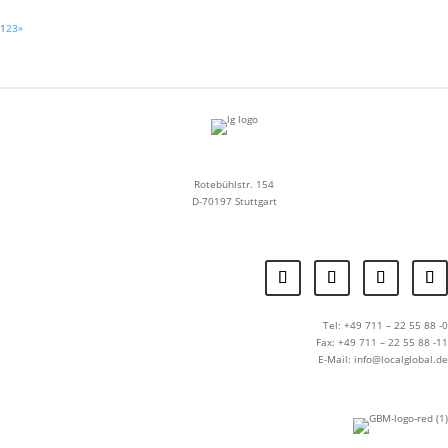
1
2
3
»
Rotebühlstr. 154
D-70197 Stuttgart
Tel: +49 711 – 22 55 88 -0
Fax: +49 711 – 22 55 88 -11
E-Mail: info@localglobal.de